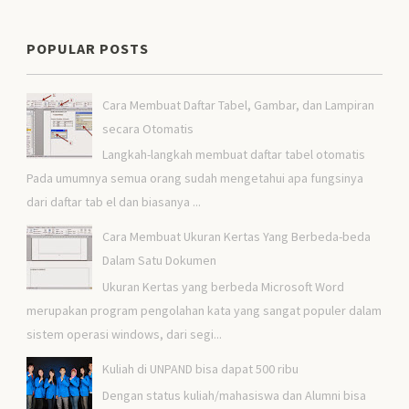
POPULAR POSTS
Cara Membuat Daftar Tabel, Gambar, dan Lampiran
secara Otomatis
Langkah-langkah membuat daftar tabel otomatis
Pada umumnya semua orang sudah mengetahui apa fungsinya
dari daftar tab el dan biasanya ...
Cara Membuat Ukuran Kertas Yang Berbeda-beda
Dalam Satu Dokumen
Ukuran Kertas yang berbeda Microsoft Word
merupakan program pengolahan kata yang sangat populer dalam
sistem operasi windows, dari segi...
Kuliah di UNPAND bisa dapat 500 ribu
Dengan status kuliah/mahasiswa dan Alumni bisa