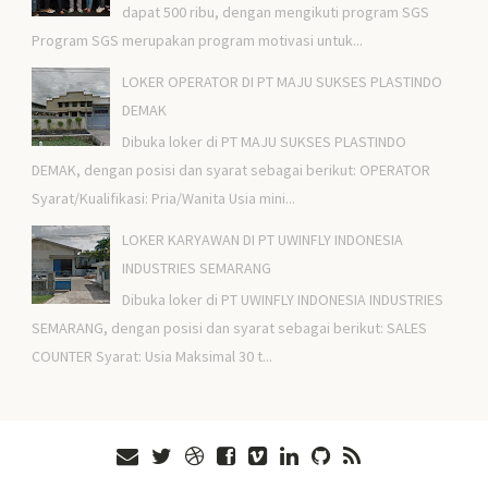
dapat 500 ribu, dengan mengikuti program SGS
Program SGS merupakan program motivasi untuk...
LOKER OPERATOR DI PT MAJU SUKSES PLASTINDO
DEMAK
Dibuka loker di PT MAJU SUKSES PLASTINDO
DEMAK, dengan posisi dan syarat sebagai berikut: OPERATOR
Syarat/Kualifikasi: Pria/Wanita Usia mini...
LOKER KARYAWAN DI PT UWINFLY INDONESIA
INDUSTRIES SEMARANG
Dibuka loker di PT UWINFLY INDONESIA INDUSTRIES
SEMARANG, dengan posisi dan syarat sebagai berikut: SALES
COUNTER Syarat: Usia Maksimal 30 t...