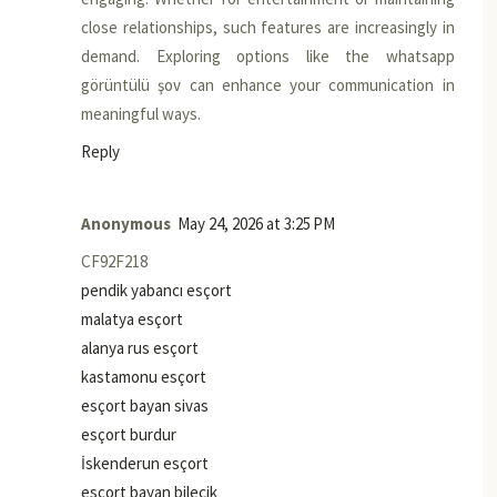
close relationships, such features are increasingly in
demand. Exploring options like the whatsapp
görüntülü şov can enhance your communication in
meaningful ways.
Reply
Anonymous
May 24, 2026 at 3:25 PM
CF92F218
pendik yabancı esçort
malatya esçort
alanya rus esçort
kastamonu esçort
esçort bayan sivas
esçort burdur
İskenderun esçort
esçort bayan bilecik