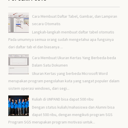
Cara Membuat Daftar Tabel, Gambar, dan Lampiran
secara Otomatis
Langkah-langkah membuat daftar tabel otomatis
Pada umumnya semua orang sudah mengetahui apa fungsinya
dari daftar tab el dan biasanya ...
Cara Membuat Ukuran Kertas Yang Berbeda-beda
Dalam Satu Dokumen
Ukuran Kertas yang berbeda Microsoft Word
merupakan program pengolahan kata yang sangat populer dalam
sistem operasi windows, dari segi...
Kuliah di UNPAND bisa dapat 500 ribu
Dengan status kuliah/mahasiswa dan Alumni bisa
dapat 500 ribu, dengan mengikuti program SGS
Program SGS merupakan program motivasi untuk...