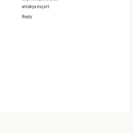
antakya esçort
Reply