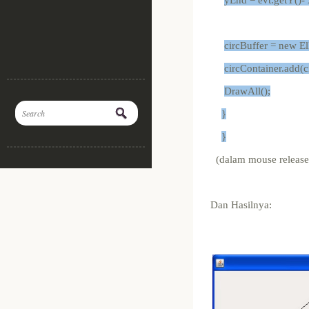
circBuffer = new Ell
circContainer.add(c
DrawAll();
}
}
(dalam mouse release
Dan Hasilnya: