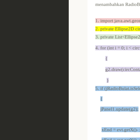
menambahkan RadioBut
1. import java.awt.geo
2. private Ellipse2D
ci
3. private List<Ellips
4. for (int i = 0; i < ci
{
g2.draw(circContai
}
5.
if (
jRadioBulat.isSel
{
jPanel1.update(g2);
xEnd = evt.getX()- 
yEnd = evt.getY()-