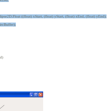
ipse2D.Float ((float) xStart, (float) yStart, (float) xEnd, (float) yEnd);
ircBuffer);
d)