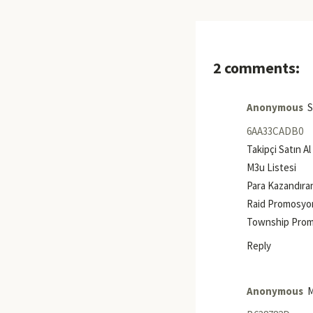
2 comments:
Anonymous
S
6AA33CADB0
Takipçi Satın Al
M3u Listesi
Para Kazandıra
Raid Promosyo
Township Pro
Reply
Anonymous
M