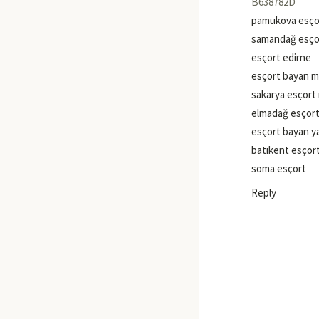
B638782D
pamukova esço
samandağ esço
esçort edirne
esçort bayan 
sakarya esçort 
elmadağ esçor
esçort bayan y
batıkent esçor
soma esçort
Reply