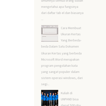
umumnya semua orang sudah
mengetahui apa fungsinya
dari daftar tab el dan biasanya
...
Cara Membuat
Ukuran Kertas
Yang Berbeda-
beda Dalam Satu Dokumen
Ukuran Kertas yang berbeda
Microsoft Word merupakan
program pengolahan kata
yang sangat populer dalam
sistem operasi windows, dari
segi...
Kuliah di
UNPAND bisa
dapat 500 ribu