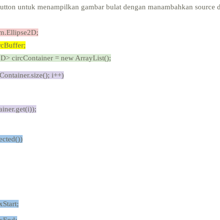
ton untuk menampilkan gambar bulat dengan manambahkan source di
m.Ellipse2D;
rcBuffer
;
e2D>
circContainer
= new
ArrayList
();
rcContainer.size(); i++)
ner.get(i));
ected
())
xStart;
 xEnd;