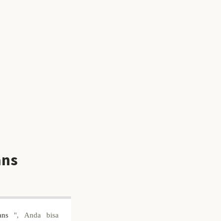
ans
ans
", Anda bisa