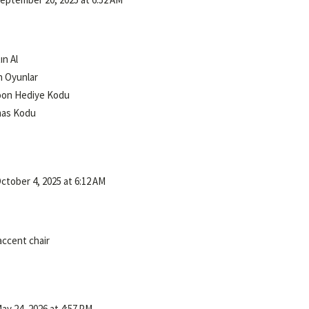
ın Al
n Oyunlar
coon Hediye Kodu
mas Kodu
ctober 4, 2025 at 6:12 AM
accent chair
ay 24, 2026 at 4:57 PM