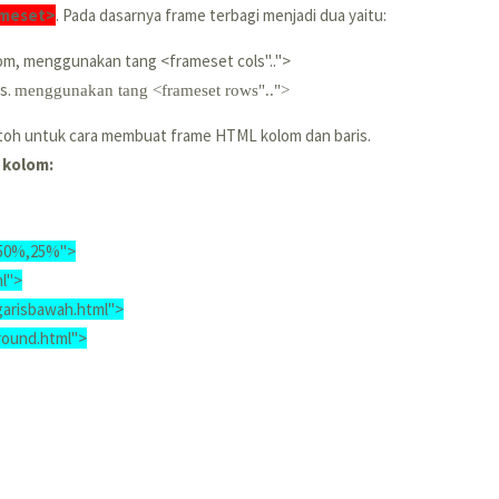
ameset>
. Pada dasarnya frame terbagi menjadi dua yaitu:
om, menggunakan tang <frameset cols"..">
is.
menggunakan tang <frameset rows"..">
ntoh untuk cara membuat frame HTML kolom dan baris.
 kolom:
,50%,25%">
l">
garisbawah.html">
round.html">