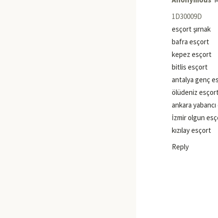
1D30009D
esçort şırnak
bafra esçort
kepez esçort
bitlis esçort
antalya genç e
ölüdeniz esçor
ankara yabancı
İzmir olgun esç
kızılay esçort
Reply