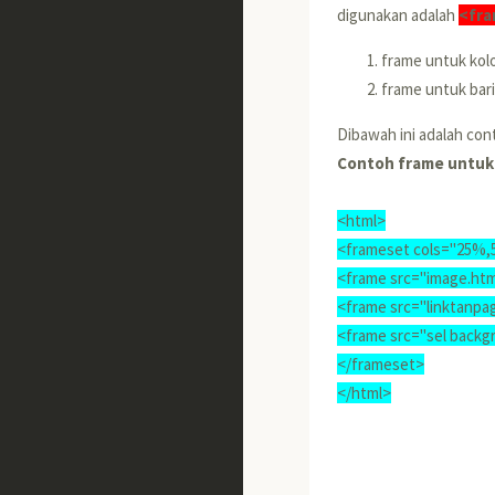
digunakan adalah
<fr
frame untuk kol
frame untuk bar
Dibawah ini adalah co
Contoh frame untuk
<html>
<frameset cols="25%
<frame src="image.htm
<frame src="linktanpa
<frame src="sel backg
</frameset>
</html>