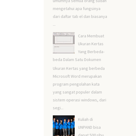
umumnya semua orang sudah
mengetahui apa fungsinya
dari daftar tab el dan biasanya
...
Cara Membuat
Ukuran Kertas
Yang Berbeda-
beda Dalam Satu Dokumen
Ukuran Kertas yang berbeda
Microsoft Word merupakan
program pengolahan kata
yang sangat populer dalam
sistem operasi windows, dari
segi...
Kuliah di
UNPAND bisa
dapat 500 ribu