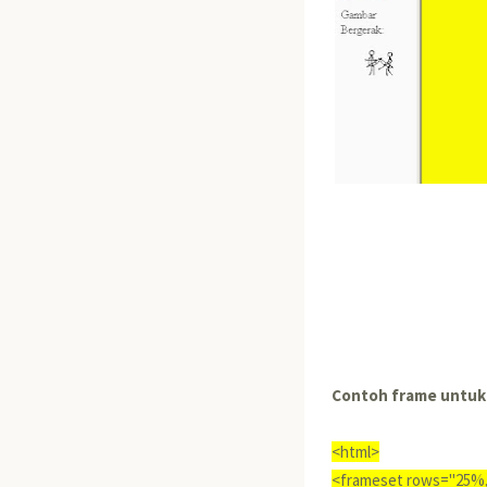
Contoh frame untuk 
<html>
<frameset rows="25%