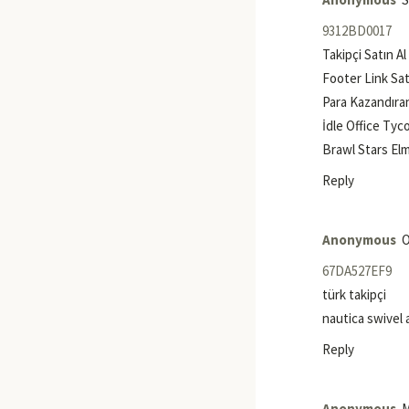
9312BD0017
Takipçi Satın Al
Footer Link Sat
Para Kazandıra
İdle Office Ty
Brawl Stars El
Reply
Anonymous
O
67DA527EF9
türk takipçi
nautica swivel 
Reply
Anonymous
M