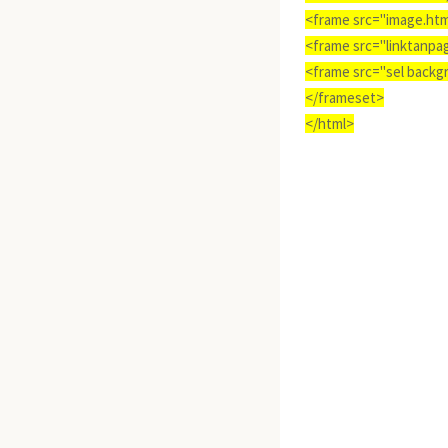
<frame src="image.htm
<frame src="linktanpa
<frame src="sel backg
</frameset>
</html>