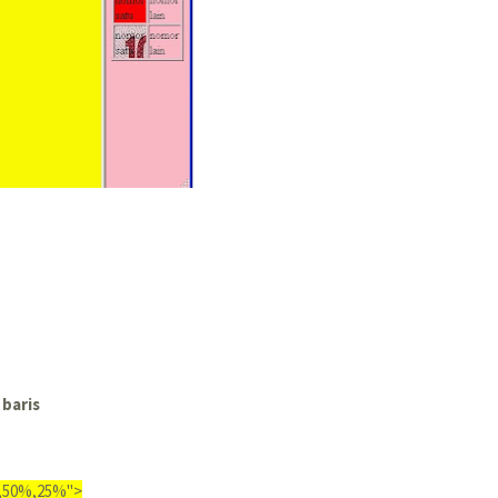
baris
,50%,25%">