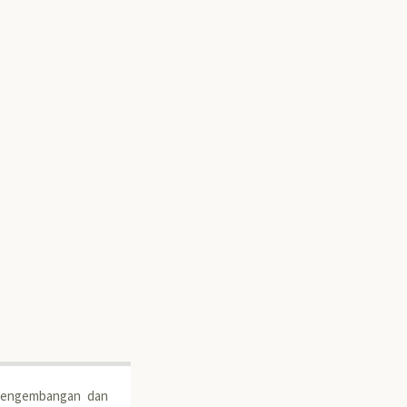
 pengembangan dan