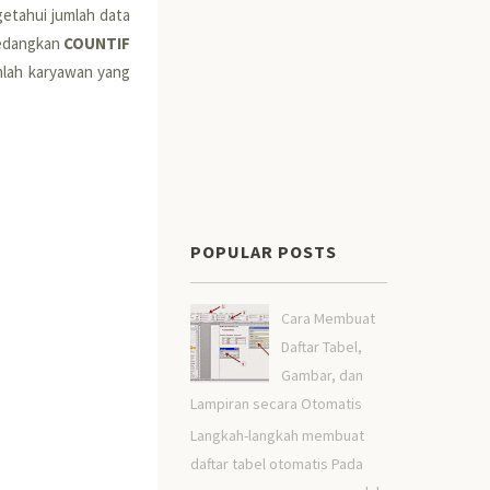
etahui jumlah data
 sedangkan
COUNTIF
mlah karyawan yang
POPULAR POSTS
Cara Membuat
Daftar Tabel,
Gambar, dan
Lampiran secara Otomatis
Langkah-langkah membuat
daftar tabel otomatis Pada