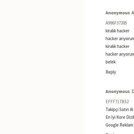
Anonymous
A
A996F37385
kiralık hacker
hacker arıyoru
kiralık hacker
hacker arıyoru
belek
Reply
Anonymous
D
EFFF717B52
Takipçi Satın Al
En İyi Kore Dizil
Google Reklam