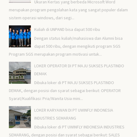
Ukuran Kertas yang berbeda Microsoft Word
merupakan program pengolahan kata yang sangat populer dalam
sistem operasi windows, dari segi...
Kuliah di UNPAND bisa dapat 500 ribu
Dengan status kuliah/mahasiswa dan Alumni bisa
dapat 500 ribu, dengan mengikuti program SGS
Program SGS merupakan program motivasi untuk...
LOKER OPERATOR DI PT MAJU SUKSES PLASTINDO
DEMAK
Dibuka loker di PT MAJU SUKSES PLASTINDO
DEMAK, dengan posisi dan syarat sebagai berikut: OPERATOR
Syarat/Kualifikasi: Pria/Wanita Usia mini...
LOKER KARYAWAN DI PT UWINFLY INDONESIA
INDUSTRIES SEMARANG
Dibuka loker di PT UWINFLY INDONESIA INDUSTRIES
SEMARANG, dengan posisi dan syarat sebagai berikut: SALES