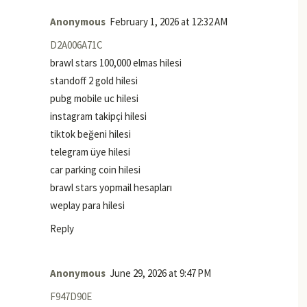
Anonymous
February 1, 2026 at 12:32 AM
D2A006A71C
brawl stars 100,000 elmas hilesi
standoff 2 gold hilesi
pubg mobile uc hilesi
instagram takipçi hilesi
tiktok beğeni hilesi
telegram üye hilesi
car parking coin hilesi
brawl stars yopmail hesapları
weplay para hilesi
Reply
Anonymous
June 29, 2026 at 9:47 PM
F947D90E