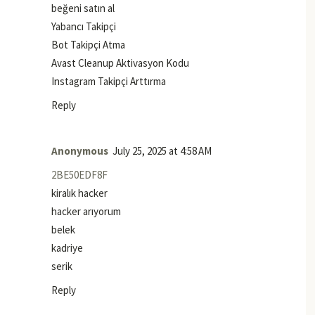
beğeni satın al
Yabancı Takipçi
Bot Takipçi Atma
Avast Cleanup Aktivasyon Kodu
Instagram Takipçi Arttırma
Reply
Anonymous
July 25, 2025 at 4:58 AM
2BE50EDF8F
kiralık hacker
hacker arıyorum
belek
kadriye
serik
Reply