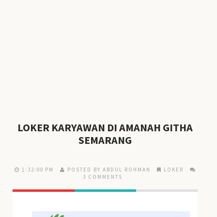
LOKER KARYAWAN DI AMANAH GITHA
SEMARANG
1:32:00 PM
POSTED BY ABDUL ROHMAN
LOKER
3 COMMENTS