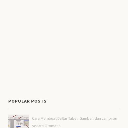
POPULAR POSTS
Cara Membuat Daftar Tabel, Gambar, dan Lampiran
secara Otomatis