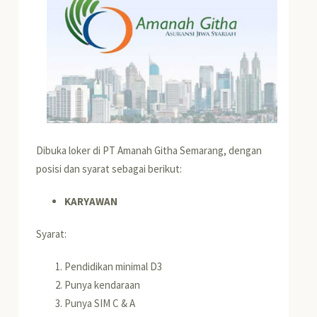
Dibuka loker di PT Amanah Githa Semarang, dengan
posisi dan syarat sebagai berikut:
KARYAWAN
Syarat:
Pendidikan minimal D3
Punya kendaraan
Punya SIM C & A