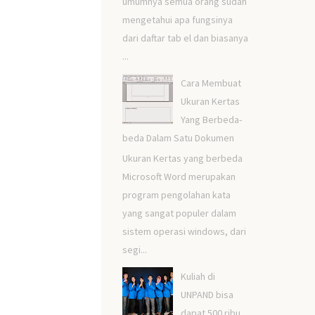
umumnya semua orang sudah
mengetahui apa fungsinya
dari daftar tab el dan biasanya
...
Cara Membuat
Ukuran Kertas
Yang Berbeda-
beda Dalam Satu Dokumen
Ukuran Kertas yang berbeda
Microsoft Word merupakan
program pengolahan kata
yang sangat populer dalam
sistem operasi windows, dari
segi...
Kuliah di
UNPAND bisa
dapat 500 ribu