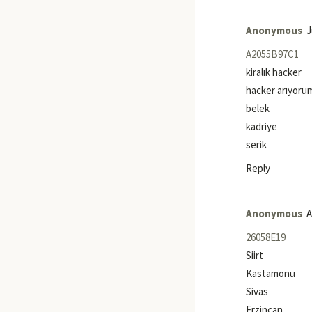
Anonymous
J
A2055B97C1
kiralık hacker
hacker arıyoru
belek
kadriye
serik
Reply
Anonymous
A
26058E19
Siirt
Kastamonu
Sivas
Erzincan