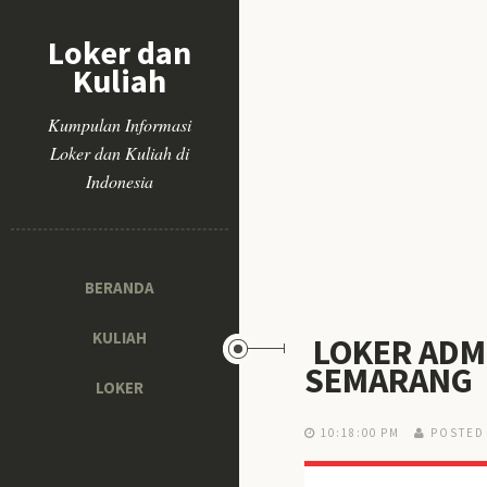
Loker dan
Kuliah
Kumpulan Informasi
Loker dan Kuliah di
Indonesia
BERANDA
KULIAH
LOKER ADM
SEMARANG
LOKER
10:18:00 PM
POSTED 