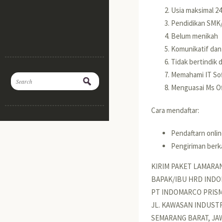
Usia maksimal 2
Pendidikan SMK
Belum menikah
Komunikatif dan
Tidak bertindik 
Memahami IT So
Menguasai Ms Of
Cara mendaftar:
Pendaftarn onli
Pengiriman berka
KIRIM PAKET LAMARAN
BAPAK/IBU HRD IND
PT INDOMARCO PRIS
JL. KAWASAN INDUST
SEMARANG BARAT, JA