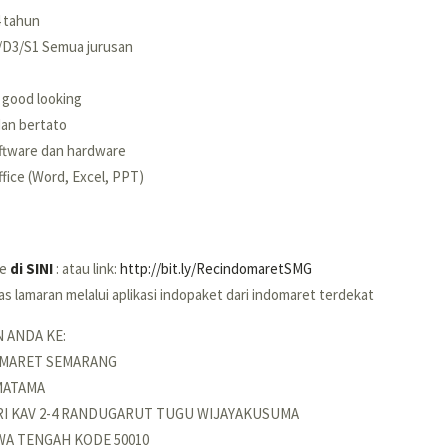
4 tahun
/D3/S1 Semua jurusan
 good looking
dan bertato
ftware dan hardware
fice (Word, Excel, PPT)
ne
di SINI
: atau link:
http://bit.ly/RecindomaretSMG
s lamaran melalui aplikasi indopaket dari indomaret terdekat
 ANDA KE:
OMARET SEMARANG
MATAMA
RI KAV 2-4 RANDUGARUT TUGU WIJAYAKUSUMA
WA TENGAH KODE 50010