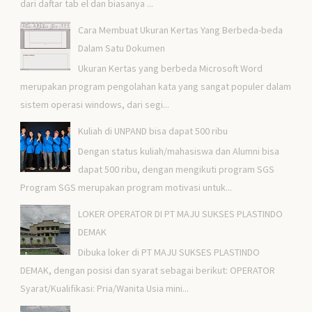
dari daftar tab el dan biasanya ...
Cara Membuat Ukuran Kertas Yang Berbeda-beda
Dalam Satu Dokumen
Ukuran Kertas yang berbeda Microsoft Word
merupakan program pengolahan kata yang sangat populer dalam
sistem operasi windows, dari segi...
Kuliah di UNPAND bisa dapat 500 ribu
Dengan status kuliah/mahasiswa dan Alumni bisa
dapat 500 ribu, dengan mengikuti program SGS
Program SGS merupakan program motivasi untuk...
LOKER OPERATOR DI PT MAJU SUKSES PLASTINDO
DEMAK
Dibuka loker di PT MAJU SUKSES PLASTINDO
DEMAK, dengan posisi dan syarat sebagai berikut: OPERATOR
Syarat/Kualifikasi: Pria/Wanita Usia mini...