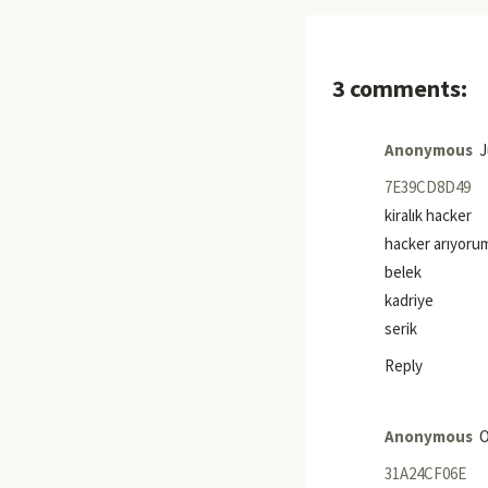
3 comments:
Anonymous
J
7E39CD8D49
kiralık hacker
hacker arıyoru
belek
kadriye
serik
Reply
Anonymous
O
31A24CF06E