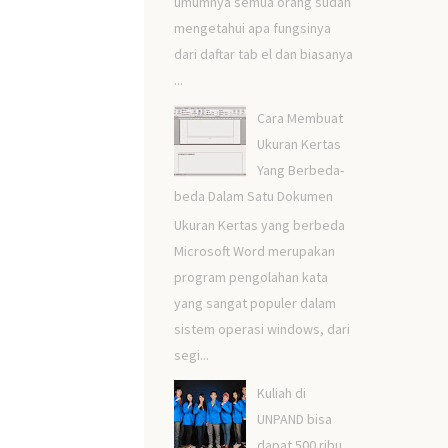
umumnya semua orang sudah
mengetahui apa fungsinya
dari daftar tab el dan biasanya
...
Cara Membuat
Ukuran Kertas
Yang Berbeda-
beda Dalam Satu Dokumen
Ukuran Kertas yang berbeda
Microsoft Word merupakan
program pengolahan kata
yang sangat populer dalam
sistem operasi windows, dari
segi...
Kuliah di
UNPAND bisa
dapat 500 ribu