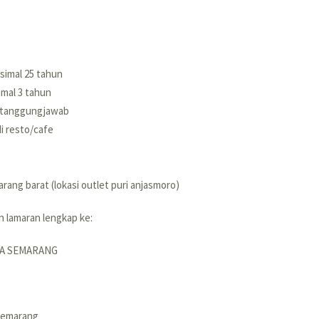
simal 25 tahun
mal 3 tahun
bertanggungjawab
i resto/cafe
ang barat (lokasi outlet puri anjasmoro)
n lamaran lengkap ke:
A SEMARANG
 semarang