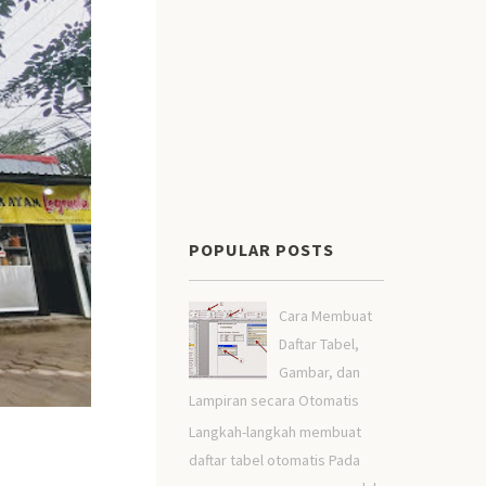
POPULAR POSTS
Cara Membuat
Daftar Tabel,
Gambar, dan
Lampiran secara Otomatis
Langkah-langkah membuat
daftar tabel otomatis Pada