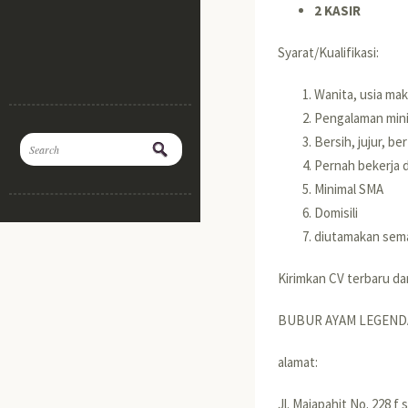
2 KASIR
Syarat/Kualifikasi:
Wanita, usia mak
Pengalaman mini
Bersih, jujur, 
Pernah bekerja d
Minimal SMA
Domisili
diutamakan semar
Kirimkan CV terbaru da
BUBUR AYAM LEGEND
alamat:
Jl. Majapahit No. 228 f