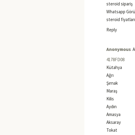
steroid sipariş
Whatsapp Görü
steroid fiyatları
Reply
Anonymous
A
4178FD08
Kütahya
Ağrı
Şırnak
Maraş
Kilis
Aydın
Amasya
Aksaray
Tokat