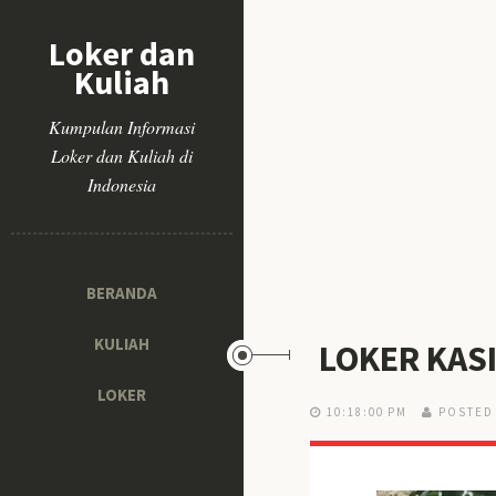
Loker dan
Kuliah
Kumpulan Informasi
Loker dan Kuliah di
Indonesia
BERANDA
KULIAH
LOKER KAS
LOKER
10:18:00 PM
POSTED 