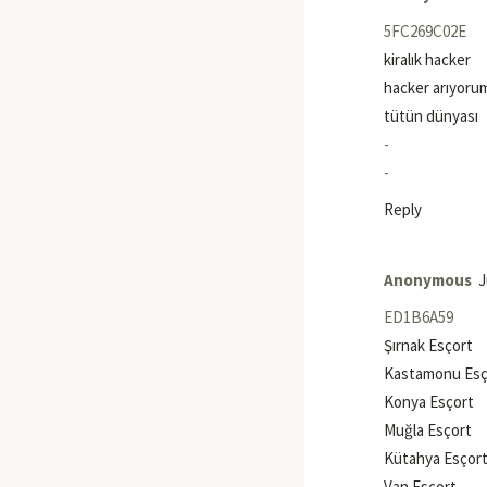
5FC269C02E
kiralık hacker
hacker arıyoru
tütün dünyası
-
-
Reply
Anonymous
J
ED1B6A59
Şırnak Esçort
Kastamonu Esç
Konya Esçort
Muğla Esçort
Kütahya Esçor
Van Esçort