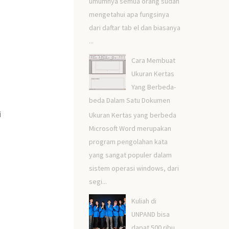
umumnya semua orang sudah
mengetahui apa fungsinya
dari daftar tab el dan biasanya
...
Cara Membuat
Ukuran Kertas
Yang Berbeda-
beda Dalam Satu Dokumen
i
Ukuran Kertas yang berbeda
Microsoft Word merupakan
program pengolahan kata
yang sangat populer dalam
sistem operasi windows, dari
segi...
Kuliah di
UNPAND bisa
dapat 500 ribu