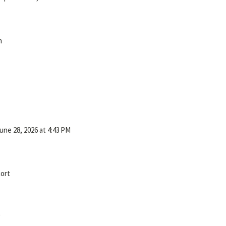
m
une 28, 2026 at 4:43 PM
ort
t