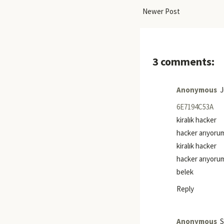
Newer Post
3 comments:
Anonymous
J
6E7194C53A
kiralık hacker
hacker arıyoru
kiralık hacker
hacker arıyoru
belek
Reply
Anonymous
S