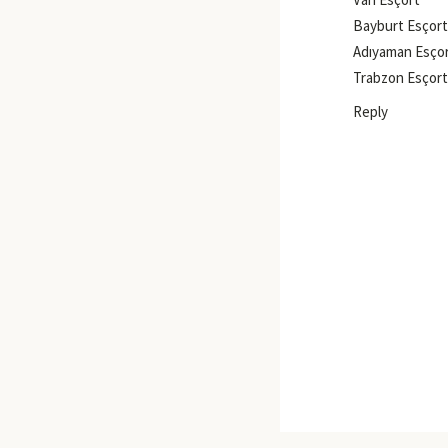
Bayburt Esçort
Adıyaman Esço
Trabzon Esçort
Reply