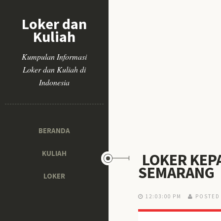
Loker dan
Kuliah
Kumpulan Informasi
Loker dan Kuliah di
Indonesia
BERANDA
KULIAH
LOKER KEPA
SEMARANG
LOKER
12:03:00 PM
POSTED 