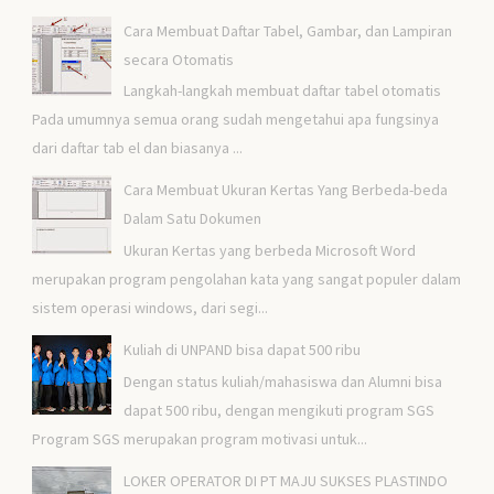
Cara Membuat Daftar Tabel, Gambar, dan Lampiran
secara Otomatis
Langkah-langkah membuat daftar tabel otomatis
Pada umumnya semua orang sudah mengetahui apa fungsinya
dari daftar tab el dan biasanya ...
Cara Membuat Ukuran Kertas Yang Berbeda-beda
Dalam Satu Dokumen
Ukuran Kertas yang berbeda Microsoft Word
merupakan program pengolahan kata yang sangat populer dalam
sistem operasi windows, dari segi...
Kuliah di UNPAND bisa dapat 500 ribu
Dengan status kuliah/mahasiswa dan Alumni bisa
dapat 500 ribu, dengan mengikuti program SGS
Program SGS merupakan program motivasi untuk...
LOKER OPERATOR DI PT MAJU SUKSES PLASTINDO