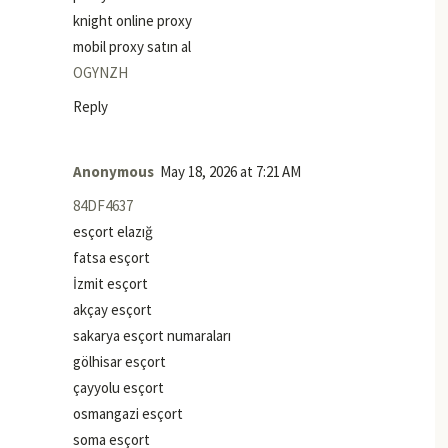
knight online proxy
mobil proxy satın al
OGYNZH
Reply
Anonymous
May 18, 2026 at 7:21 AM
84DF4637
esçort elazığ
fatsa esçort
İzmit esçort
akçay esçort
sakarya esçort numaraları
gölhisar esçort
çayyolu esçort
osmangazi esçort
soma esçort