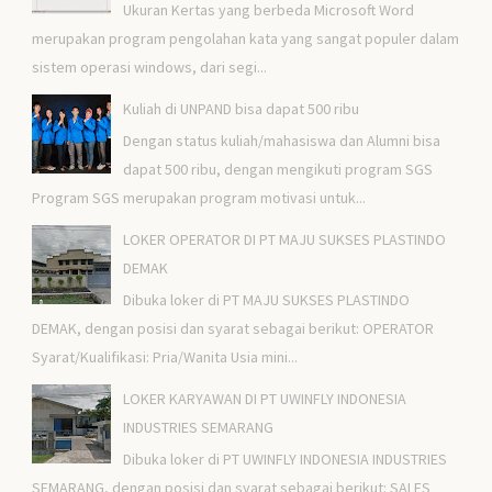
Ukuran Kertas yang berbeda Microsoft Word
merupakan program pengolahan kata yang sangat populer dalam
sistem operasi windows, dari segi...
Kuliah di UNPAND bisa dapat 500 ribu
Dengan status kuliah/mahasiswa dan Alumni bisa
dapat 500 ribu, dengan mengikuti program SGS
Program SGS merupakan program motivasi untuk...
LOKER OPERATOR DI PT MAJU SUKSES PLASTINDO
DEMAK
Dibuka loker di PT MAJU SUKSES PLASTINDO
DEMAK, dengan posisi dan syarat sebagai berikut: OPERATOR
Syarat/Kualifikasi: Pria/Wanita Usia mini...
LOKER KARYAWAN DI PT UWINFLY INDONESIA
INDUSTRIES SEMARANG
Dibuka loker di PT UWINFLY INDONESIA INDUSTRIES
SEMARANG, dengan posisi dan syarat sebagai berikut: SALES