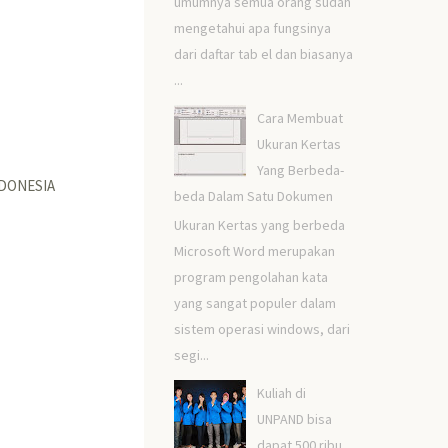
umumnya semua orang sudah
mengetahui apa fungsinya
dari daftar tab el dan biasanya
...
Cara Membuat
Ukuran Kertas
Yang Berbeda-
NDONESIA
beda Dalam Satu Dokumen
Ukuran Kertas yang berbeda
Microsoft Word merupakan
program pengolahan kata
yang sangat populer dalam
sistem operasi windows, dari
segi...
Kuliah di
UNPAND bisa
dapat 500 ribu