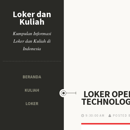
Loker dan
Kuliah
Kumpulan Informasi
Loker dan Kuliah di
Indonesia
BERANDA
KULIAH
LOKER OPE
TECHNOLOG
LOKER
9:30:00 AM
POSTED 