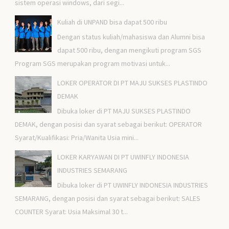
sistem operasi windows, dari segi...
Kuliah di UNPAND bisa dapat 500 ribu
Dengan status kuliah/mahasiswa dan Alumni bisa
dapat 500 ribu, dengan mengikuti program SGS
Program SGS merupakan program motivasi untuk...
LOKER OPERATOR DI PT MAJU SUKSES PLASTINDO
DEMAK
Dibuka loker di PT MAJU SUKSES PLASTINDO
DEMAK, dengan posisi dan syarat sebagai berikut: OPERATOR
Syarat/Kualifikasi: Pria/Wanita Usia mini...
LOKER KARYAWAN DI PT UWINFLY INDONESIA
INDUSTRIES SEMARANG
Dibuka loker di PT UWINFLY INDONESIA INDUSTRIES
SEMARANG, dengan posisi dan syarat sebagai berikut: SALES
COUNTER Syarat: Usia Maksimal 30 t...