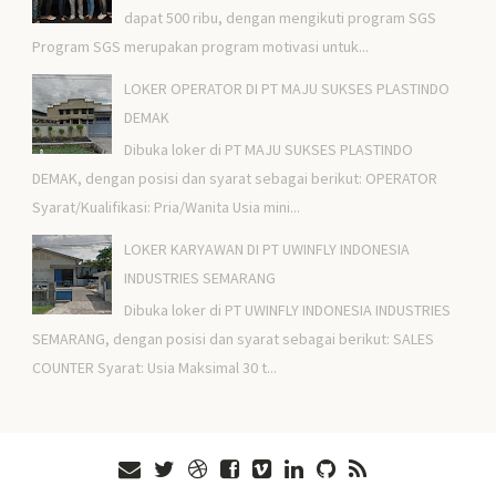
dapat 500 ribu, dengan mengikuti program SGS
Program SGS merupakan program motivasi untuk...
LOKER OPERATOR DI PT MAJU SUKSES PLASTINDO
DEMAK
Dibuka loker di PT MAJU SUKSES PLASTINDO
DEMAK, dengan posisi dan syarat sebagai berikut: OPERATOR
Syarat/Kualifikasi: Pria/Wanita Usia mini...
LOKER KARYAWAN DI PT UWINFLY INDONESIA
INDUSTRIES SEMARANG
Dibuka loker di PT UWINFLY INDONESIA INDUSTRIES
SEMARANG, dengan posisi dan syarat sebagai berikut: SALES
COUNTER Syarat: Usia Maksimal 30 t...