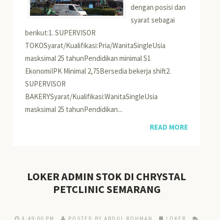
dengan posisi dan
syarat sebagai
berikut:1. SUPERVISOR
TOKOSyarat/Kualifikasi:Pria/WanitaSingleUsia
masksimal 25 tahunPendidikan minimal S1
EkonomiIPK Minimal 2,75Bersedia bekerja shift2.
SUPERVISOR
BAKERYSyarat/Kualifikasi:WanitaSingleUsia
masksimal 25 tahunPendidikan...
READ MORE
LOKER ADMIN STOK DI CHRYSTAL
PETCLINIC SEMARANG
8:49:00 PM
POSTED BY ABDUL ROHMAN
LOKER