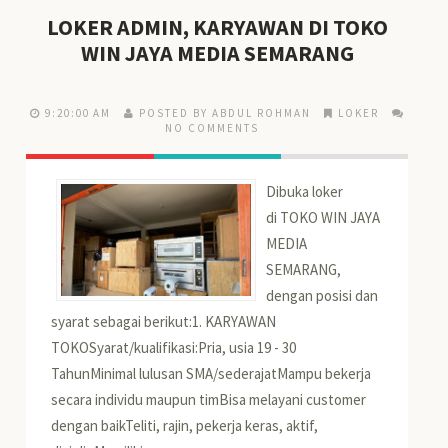
LOKER ADMIN, KARYAWAN DI TOKO
WIN JAYA MEDIA SEMARANG
9:20:00 AM
POSTED BY ABDUL ROHMAN
LOKER
NO COMMENTS
Dibuka loker
di TOKO WIN JAYA
MEDIA
SEMARANG,
dengan posisi dan
syarat sebagai berikut:1. KARYAWAN
TOKOSyarat/kualifikasi:Pria, usia 19 - 30
TahunMinimal lulusan SMA/sederajatMampu bekerja
secara individu maupun timBisa melayani customer
dengan baikTeliti, rajin, pekerja keras, aktif,