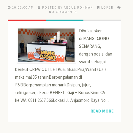
10:03:00 AM
POSTED BY ABDUL ROHMAN
LOKER
NO COMMENTS
Dibuka loker
di MANG DJONO
SEMARANG,
dengan posisi dan
syarat sebagai
berikut:CREW OUTLETKualifikasi:Pria/WanitaUsia
maksimal 35 tahunBerpengalaman di
F&BBerpenampilan menarikDisiplin, jujur,
teliti,pekerja kerasBENEFIT:Gaji + BonusKirim CV
ke:WA: 0811 2657 566Lokasi:Jl. Anjasmoro Raya No....
READ MORE