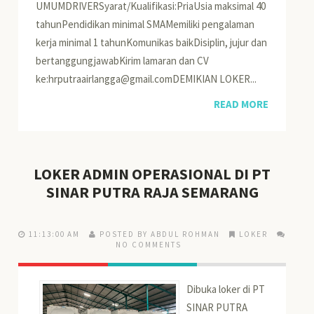
UMUMDRIVERSyarat/Kualifikasi:PriaUsia maksimal 40
tahunPendidikan minimal SMAMemiliki pengalaman
kerja minimal 1 tahunKomunikas baikDisiplin, jujur dan
bertanggungjawabKirim lamaran dan CV
ke:hrputraairlangga@gmail.comDEMIKIAN LOKER...
READ MORE
LOKER ADMIN OPERASIONAL DI PT
SINAR PUTRA RAJA SEMARANG
11:13:00 AM
POSTED BY ABDUL ROHMAN
LOKER
NO COMMENTS
Dibuka loker di PT
SINAR PUTRA