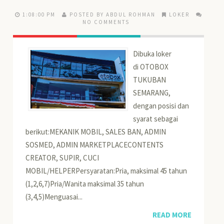
1:08:00 PM
POSTED BY ABDUL ROHMAN
LOKER
NO COMMENTS
Dibuka loker
di OTOBOX
TUKUBAN
SEMARANG,
dengan posisi dan
syarat sebagai
berikut:MEKANIK MOBIL, SALES BAN, ADMIN
SOSMED, ADMIN MARKETPLACECONTENTS
CREATOR, SUPIR, CUCI
MOBIL/HELPERPersyaratan:Pria, maksimal 45 tahun
(1,2,6,7)Pria/Wanita maksimal 35 tahun
(3,4,5)Menguasai...
READ MORE