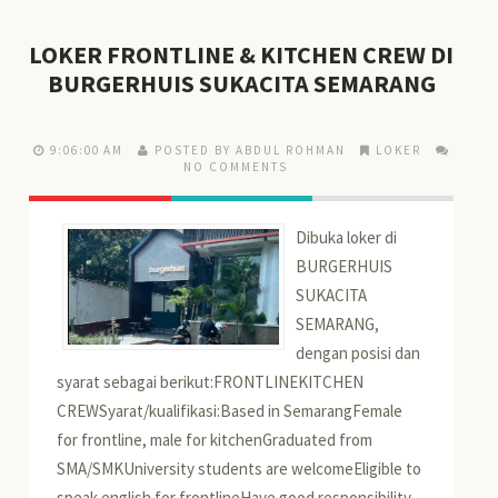
LOKER FRONTLINE & KITCHEN CREW DI
BURGERHUIS SUKACITA SEMARANG
9:06:00 AM
POSTED BY ABDUL ROHMAN
LOKER
NO COMMENTS
Dibuka loker di
BURGERHUIS
SUKACITA
SEMARANG,
dengan posisi dan
syarat sebagai berikut:FRONTLINEKITCHEN
CREWSyarat/kualifikasi:Based in SemarangFemale
for frontline, male for kitchenGraduated from
SMA/SMKUniversity students are welcomeEligible to
speak english for frontlineHave good responsibility,...