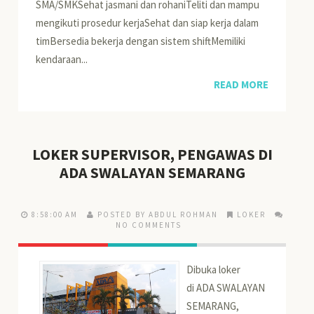
SMA/SMKSehat jasmani dan rohaniTeliti dan mampu
mengikuti prosedur kerjaSehat dan siap kerja dalam
timBersedia bekerja dengan sistem shiftMemiliki
kendaraan...
READ MORE
LOKER SUPERVISOR, PENGAWAS DI
ADA SWALAYAN SEMARANG
8:58:00 AM
POSTED BY ABDUL ROHMAN
LOKER
NO COMMENTS
Dibuka loker
di ADA SWALAYAN
SEMARANG,