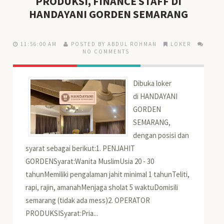
PRODUKSI, FINANCE STAFF DI
HANDAYANI GORDEN SEMARANG
11:56:00 AM
POSTED BY ABDUL ROHMAN
LOKER
NO COMMENTS
Dibuka loker
di HANDAYANI
GORDEN
SEMARANG,
dengan posisi dan
syarat sebagai berikut:1. PENJAHIT
GORDENSyarat:Wanita MuslimUsia 20 - 30
tahunMemiliki pengalaman jahit minimal 1 tahunTeliti,
rapi, rajin, amanahMenjaga sholat 5 waktuDomisili
semarang (tidak ada mess)2. OPERATOR
PRODUKSISyarat:Pria...