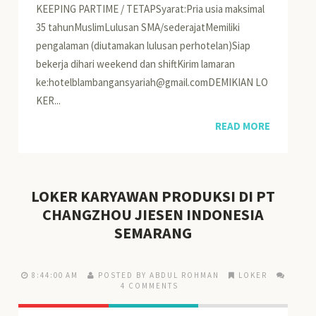
KEEPING PARTIME / TETAPSyarat:Pria usia maksimal
35 tahunMuslimLulusan SMA/sederajatMemiliki
pengalaman (diutamakan lulusan perhotelan)Siap
bekerja dihari weekend dan shiftKirim lamaran
ke:hotelblambangansyariah@gmail.comDEMIKIAN LO
KER...
READ MORE
LOKER KARYAWAN PRODUKSI DI PT
CHANGZHOU JIESEN INDONESIA
SEMARANG
8:44:00 AM
POSTED BY ABDUL ROHMAN
LOKER
4 COMMENTS