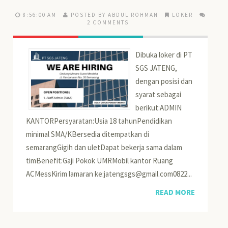
8:56:00 AM
POSTED BY ABDUL ROHMAN
LOKER
2 COMMENTS
Dibuka loker di PT
SGS JATENG,
dengan posisi dan
syarat sebagai
berikut:ADMIN
KANTORPersyaratan:Usia 18 tahunPendidikan
minimal SMA/KBersedia ditempatkan di
semarangGigih dan uletDapat bekerja sama dalam
timBenefit:Gaji Pokok UMRMobil kantor Ruang
ACMessKirim lamaran ke:jatengsgs@gmail.com0822...
READ MORE