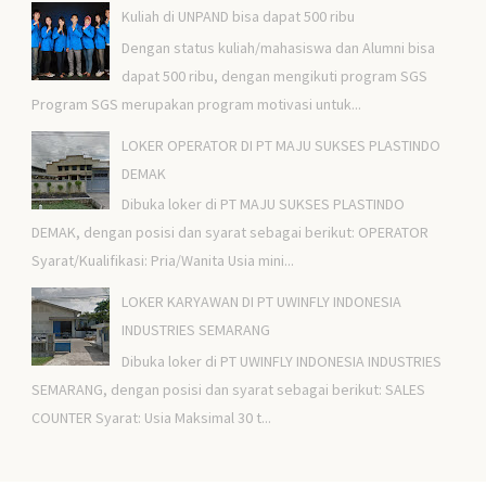
Kuliah di UNPAND bisa dapat 500 ribu
Dengan status kuliah/mahasiswa dan Alumni bisa
dapat 500 ribu, dengan mengikuti program SGS
Program SGS merupakan program motivasi untuk...
LOKER OPERATOR DI PT MAJU SUKSES PLASTINDO
DEMAK
Dibuka loker di PT MAJU SUKSES PLASTINDO
DEMAK, dengan posisi dan syarat sebagai berikut: OPERATOR
Syarat/Kualifikasi: Pria/Wanita Usia mini...
LOKER KARYAWAN DI PT UWINFLY INDONESIA
INDUSTRIES SEMARANG
Dibuka loker di PT UWINFLY INDONESIA INDUSTRIES
SEMARANG, dengan posisi dan syarat sebagai berikut: SALES
COUNTER Syarat: Usia Maksimal 30 t...