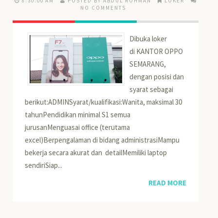
8:30:00 AM
POSTED BY ABDUL ROHMAN
LOKER
NO COMMENTS
Dibuka loker
di KANTOR OPPO
SEMARANG,
dengan posisi dan
syarat sebagai
berikut:ADMINSyarat/kualifikasi:Wanita, maksimal 30
tahunPendidikan minimal S1 semua
jurusanMenguasai office (terutama
excel)Berpengalaman di bidang administrasiMampu
bekerja secara akurat dan detailMemiliki laptop
sendiriSiap...
READ MORE