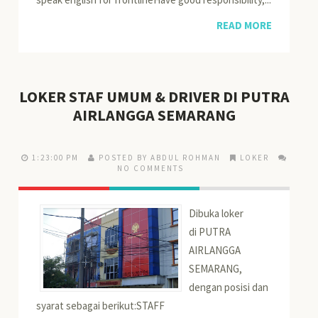
READ MORE
LOKER STAF UMUM & DRIVER DI PUTRA
AIRLANGGA SEMARANG
1:23:00 PM
POSTED BY ABDUL ROHMAN
LOKER
NO COMMENTS
Dibuka loker
di PUTRA
AIRLANGGA
SEMARANG,
dengan posisi dan
syarat sebagai berikut:STAFF