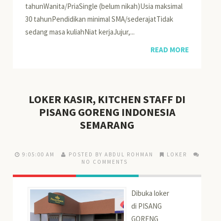
tahunWanita/PriaSingle (belum nikah)Usia maksimal
30 tahunPendidikan minimal SMA/sederajatTidak
sedang masa kuliahNiat kerjaJujur,...
READ MORE
LOKER KASIR, KITCHEN STAFF DI
PISANG GORENG INDONESIA
SEMARANG
9:05:00 AM
POSTED BY ABDUL ROHMAN
LOKER
NO COMMENTS
Dibuka loker
di PISANG
GORENG